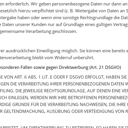
en erforderlich. Wir geben personenbezogene Daten nur dann an 
 gesetzlich hierzu verpflichtet sind (z. B. Weitergabe von Daten a
Weitergabe haben oder wenn eine sonstige Rechtsgrundlage die Da
Daten unserer Kunden nur auf Grundlage eines gültigen Vertrags 
 gemeinsame Verarbeitung geschlossen.
r ausdrücklichen Einwilligung möglich. Sie können eine bereits er
tenverarbeitung bleibt vom Widerruf unberührt.
esonderen Fällen sowie gegen Direktwerbung (Art. 21 DSGVO)
N ART. 6 ABS. 1 LIT. E ODER F DSGVO ERFOLGT, HABEN SIE 
EGEN DIE VERARBEITUNG IHRER PERSONENBEZOGENEN DATEN W
ILING. DIE JEWEILIGE RECHTSGRUNDLAGE, AUF DENEN EINE V
CH EINLEGEN, WERDEN WIR IHRE BETROFFENEN PERSONENBEZO
IGE GRÜNDE FÜR DIE VERARBEITUNG NACHWEISEN, DIE IHRE I
DER GELTENDMACHUNG, AUSÜBUNG ODER VERTEIDIGUNG VON 
BEITET, UM DIREKTWERBUNG ZU BETREIBEN, SO HABEN SIE DA