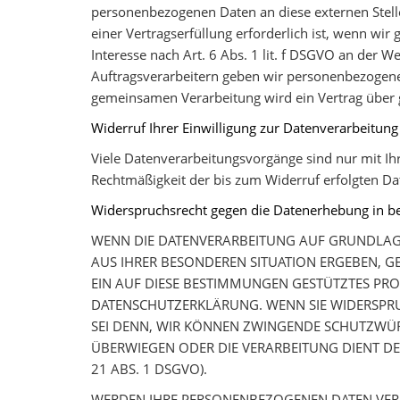
personenbezogenen Daten an diese externen Stell
einer Vertragserfüllung erforderlich ist, wenn wir
Interesse nach Art. 6 Abs. 1 lit. f DSGVO an der 
Auftragsverarbeitern geben wir personenbezogene 
gemeinsamen Verarbeitung wird ein Vertrag über
Widerruf Ihrer Einwilligung zur Datenverarbeitung
Viele Datenverarbeitungsvorgänge sind nur mit Ihre
Rechtmäßigkeit der bis zum Widerruf erfolgten Da
Widerspruchsrecht gegen die Datenerhebung in b
WENN DIE DATENVERARBEITUNG AUF GRUNDLAGE VO
AUS IHRER BESONDEREN SITUATION ERGEBEN, G
EIN AUF DIESE BESTIMMUNGEN GESTÜTZTES PROF
DATENSCHUTZERKLÄRUNG. WENN SIE WIDERSPRU
SEI DENN, WIR KÖNNEN ZWINGENDE SCHUTZWÜRD
ÜBERWIEGEN ODER DIE VERARBEITUNG DIENT 
21 ABS. 1 DSGVO).
WERDEN IHRE PERSONENBEZOGENEN DATEN VERAR